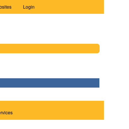
bsites
Login
ervices