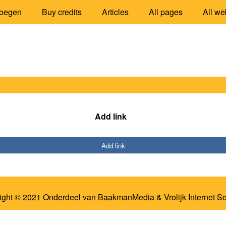
oegen
Buy credits
Articles
All pages
All we
Add link
Add link
ight © 2021 Onderdeel van
BaakmanMedia
&
Vrolijk Internet S